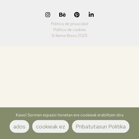
Politica de privacidad
Politica de cookies
© Ikerne Bravo 2025
Kaixo! Sormen espazio honetan ere cookieak erabiltzen dira
ados
cookieak ez
Pribatutasun Politika