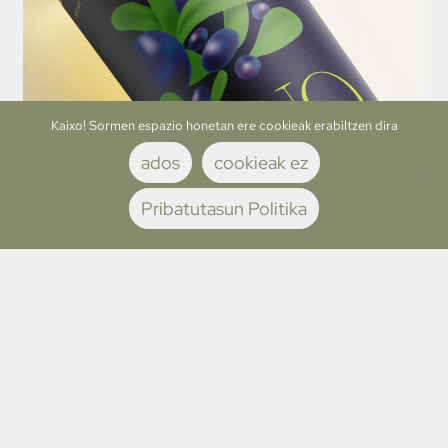
Kaixo! Sormen espazio honetan ere cookieak erabiltzen dira
ados
cookieak ez
Pribatutasun Politika
← aurreko proiektua
hurrengo proiektua →
Politica de privacidad
Politica de cookies
© Ikerne Bravo 2025