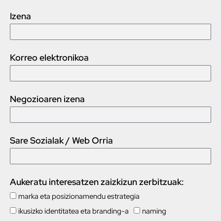
Izena
Korreo elektronikoa
Negozioaren izena
Sare Sozialak / Web Orria
Aukeratu interesatzen zaizkizun zerbitzuak:
marka eta posizionamendu estrategia
ikusizko identitatea eta branding-a
naming