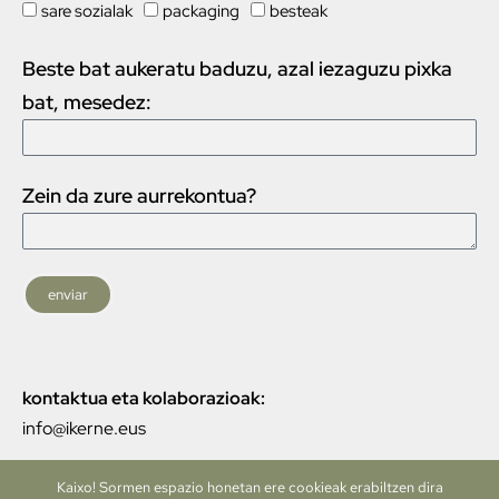
sare sozialak
packaging
besteak
Beste bat aukeratu baduzu, azal iezaguzu pixka
bat, mesedez:
Zein da zure aurrekontua?
enviar
kontaktua
eta
kolaborazioak:
info@ikerne.eus
Kaixo! Sormen espazio honetan ere cookieak erabiltzen dira