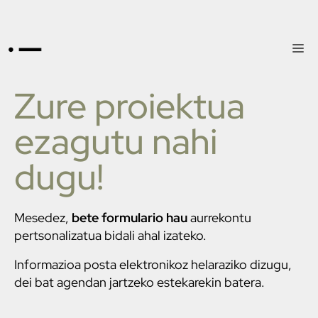
Zure proiektua
ezagutu nahi
dugu!
Mesedez,
bete formulario hau
aurrekontu
pertsonalizatua bidali ahal izateko.
Informazioa posta elektronikoz helaraziko dizugu,
dei bat agendan jartzeko estekarekin batera.